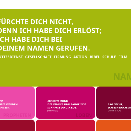
FÜRCHTE DICH NICHT,
DENN ICH HABE DICH ERLÖST;
ICH HABE DICH BEI
DEINEM NAMEN GERUFEN.
OTTESDIENST
GESELLSCHAFT
FIRMUNG
AKTION
BIBEL
SCHULE
FILM
NA
NE
AUS DEM MUND
HTER WERDEN
DER KINDER UND SÄUGLINGE
SAG NICHT,
N SEIN.
SCHAFFST DU DIR LOB.
ICH BIN NOCH SO
(Psalm 8,3)
(Jeremia 1,7)
PROPHETEN
LOBEN