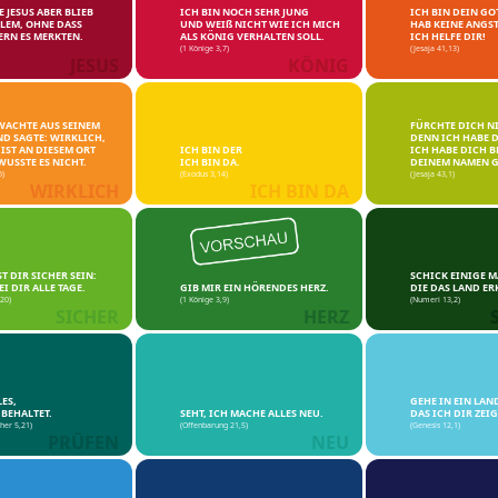
 JESUS ABER BLIEB
ICH BIN NOCH SEHR JUNG
ICH BIN DEIN GO
ALEM, OHNE DASS
UND WEIß NICHT WIE ICH MICH
HAB KEINE ANGST
ERN ES MERKTEN.
ALS KÖNIG VERHALTEN SOLL.
ICH HELFE DIR!
(1 Könige 3,7)
(Jesaja 41,13)
JESUS
KÖNIG
WACHTE AUS SEINEM
FÜRCHTE DICH NI
D SAGTE: WIRKLICH,
DENN ICH HABE D
 IST AN DIESEM ORT
ICH BIN DER
ICH HABE DICH B
WUSSTE ES NICHT.
ICH BIN DA.
DEINEM NAMEN G
6)
(Exodus 3,14)
(Jesaja 43,1)
WIRKLICH
ICH BIN DA
T DIR SICHER SEIN:
SCHICK EINIGE 
EI DIR ALLE TAGE.
GIB MIR EIN HÖRENDES HERZ.
DIE DAS LAND E
20)
(1 Könige 3,9)
(Numeri 13,2)
SICHER
HERZ
ES,
GEHE IN EIN LAN
 BEHALTET.
SEHT, ICH MACHE ALLES NEU.
DAS ICH DIR ZEI
cher 5,21)
(Offenbarung 21,5)
(Genesis 12,1)
PRÜFEN
NEU