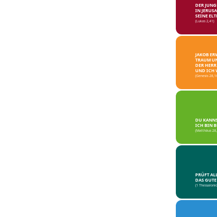
DER JUNGE
IN JERUS
SEINE ELT
(Lukas 2,41)
JAKOB ER
TRAUM UN
DER HERR
UND ICH 
(Genesis 28,1
DU KANNS
ICH BIN B
(Matthäus 28,
PRÜFT ALL
DAS GUTE
(1 Thessaloni